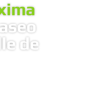
xima
paseo
le de