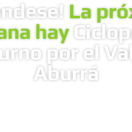
éndese!
La pró
ana hay
Ciclo
urno por el Val
Aburrá