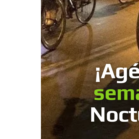
¡Ag
sem
Noct