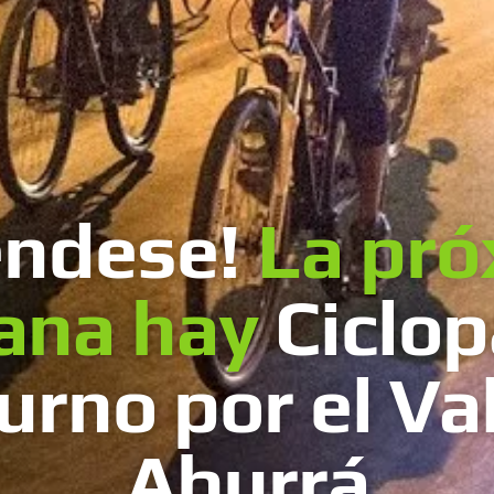
éndese!
La pró
ana hay
Ciclo
urno por el Val
Aburrá