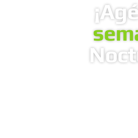
¡Ag
sem
Noct