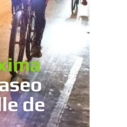
xima
paseo
le de