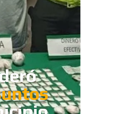
ideró
suntos
icipio