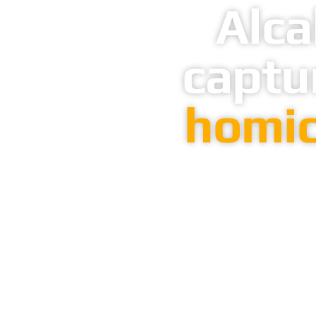
Alca
captu
homic