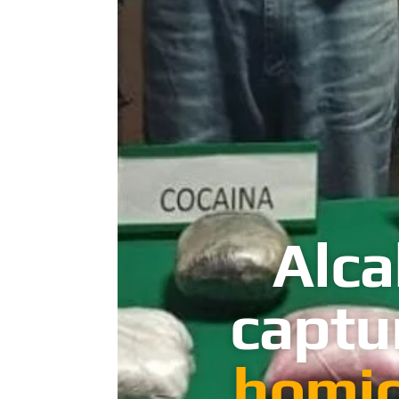
Alca
captu
homic