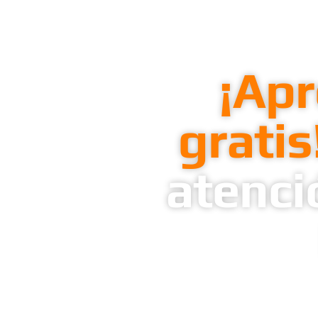
¡Apr
gratis
atenci