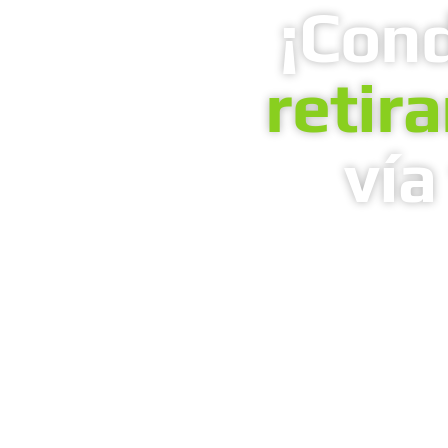
¡Con
retir
vía