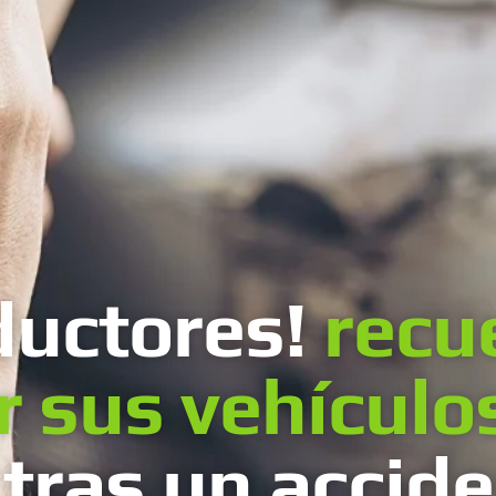
ductores!
recu
ar sus vehículo
 tras un accid