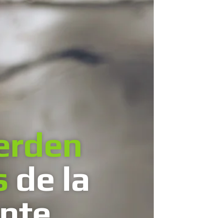
erden
s
de la
ente