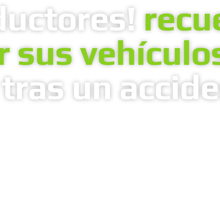
ductores!
recu
ar sus vehículo
 tras un accid