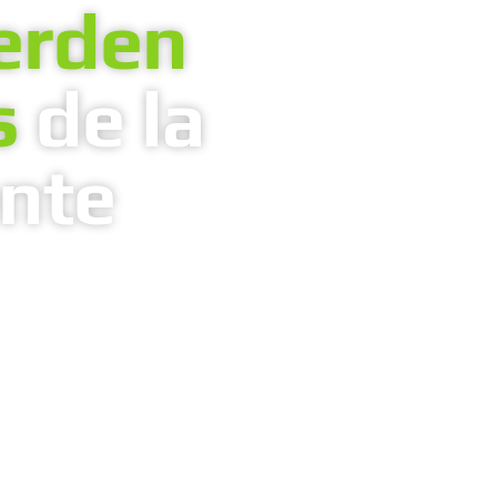
erden
s
de la
ente