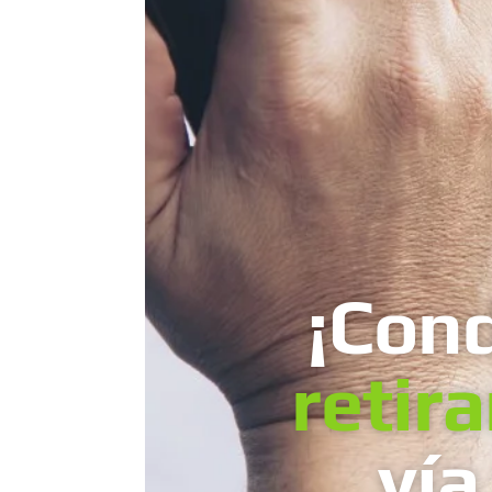
¡Con
retir
vía