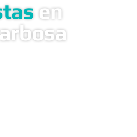
stas
en
Barbosa