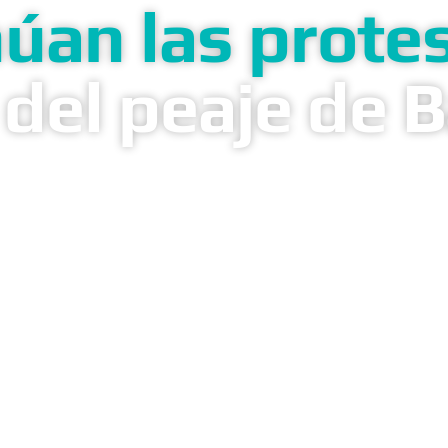
úan las prote
 del peaje de 