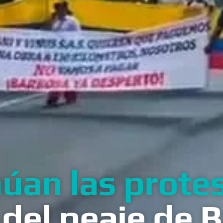
úan las prote
 del peaje de 