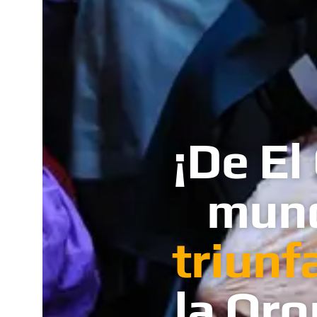
¡De El
mun
triunf
la Or