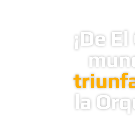
¡De El
mun
triunf
la Or