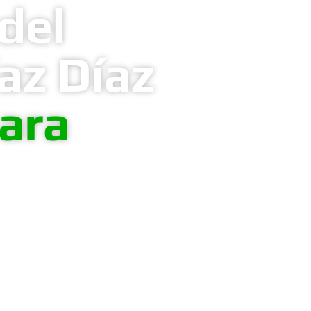
del
az Díaz
ara