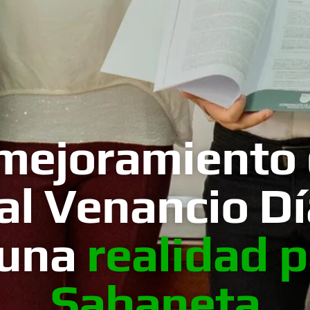
 mejoramiento 
al Venancio Dí
 una
realidad p
Sabaneta