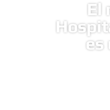
El
Hospit
es