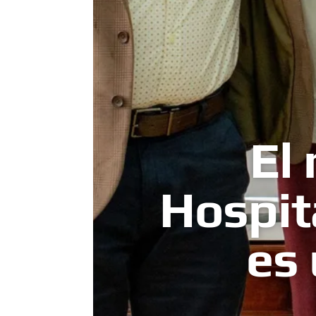
El
Hospit
es