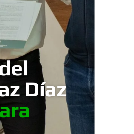
del
az Díaz
ara