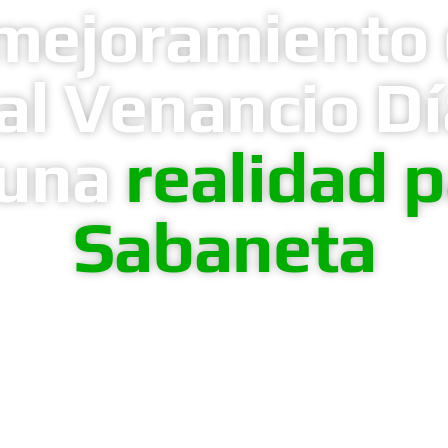
 mejoramiento 
al Venancio Dí
 una
realidad p
Sabaneta