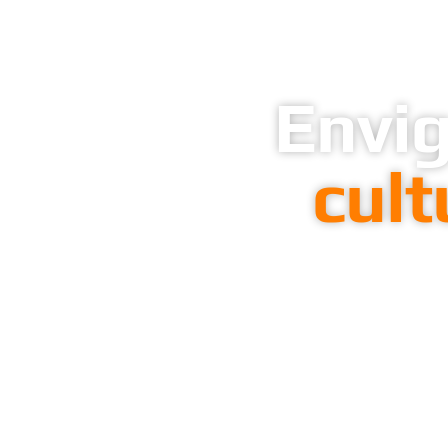
Envi
cult