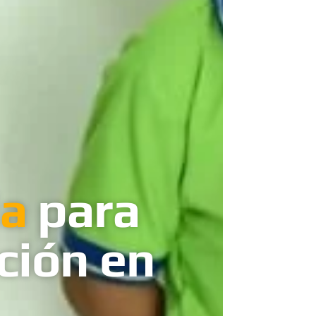
ia
para
ción en