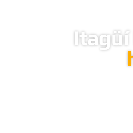
Itagüí