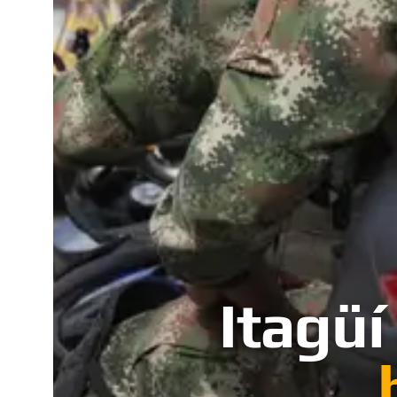
Itagüí