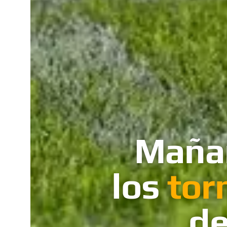
Mañan
los
tor
de