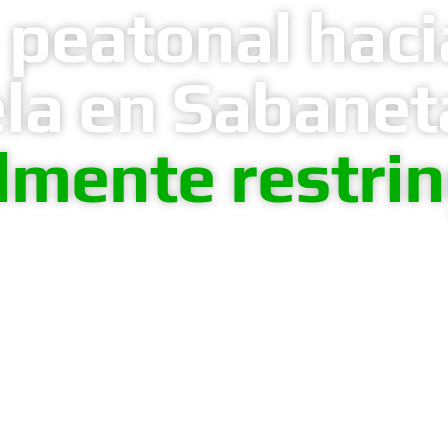
 peatonal haci
la en Sabanet
lmente restri