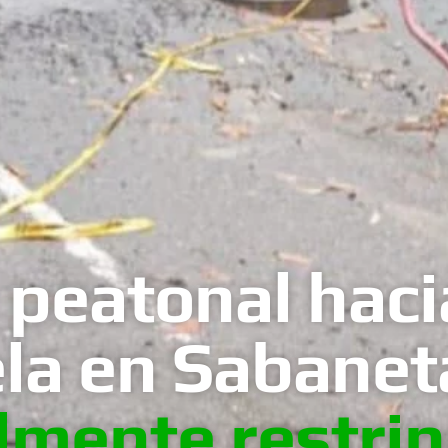
 peatonal haci
la en Sabanet
lmente restri