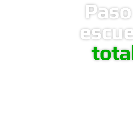
Paso
escue
tota