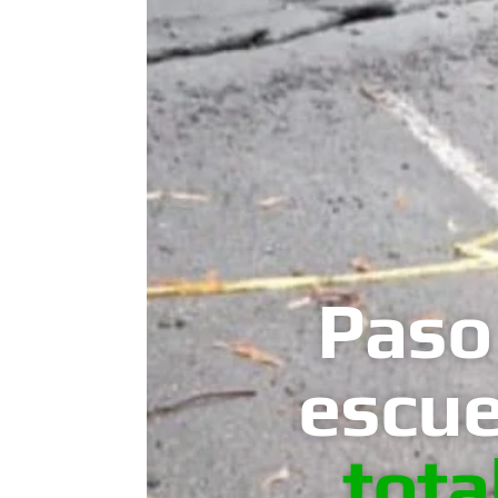
Paso
escue
tota