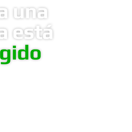
a una
a está
ngido