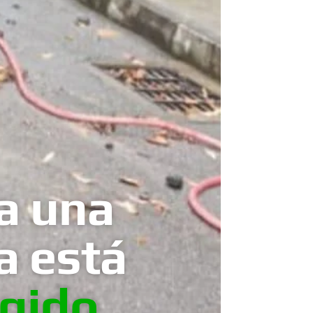
a una
a está
ngido